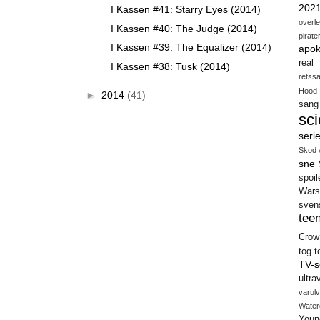
202
I Kassen #41: Starry Eyes (2014)
overl
I Kassen #40: The Judge (2014)
pirate
I Kassen #39: The Equalizer (2014)
apok
real
I Kassen #38: Tusk (2014)
retss
Hood
►
2014
(41)
sang
sci
seri
Skod 
sne
spoil
Wars
sven
teen
Crow
tog
t
TV-s
ultra
varulv
Water
Youn