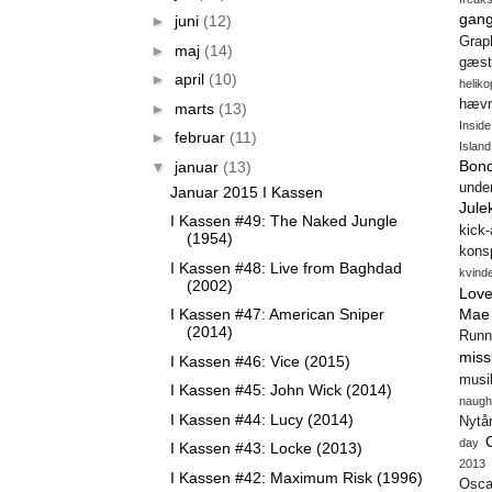
gang
►
juni
(12)
Gra
►
maj
(14)
gæst
►
april
(10)
heliko
hæv
►
marts
(13)
Insid
►
februar
(11)
Island
Bon
▼
januar
(13)
unde
Januar 2015 I Kassen
Jule
I Kassen #49: The Naked Jungle
kick
(1954)
konsp
I Kassen #48: Live from Baghdad
kvind
(2002)
Love
I Kassen #47: American Sniper
Mae
(2014)
Runn
miss
I Kassen #46: Vice (2015)
musi
I Kassen #45: John Wick (2014)
naugh
I Kassen #44: Lucy (2014)
Nytå
day
I Kassen #43: Locke (2013)
2013
I Kassen #42: Maximum Risk (1996)
Osca