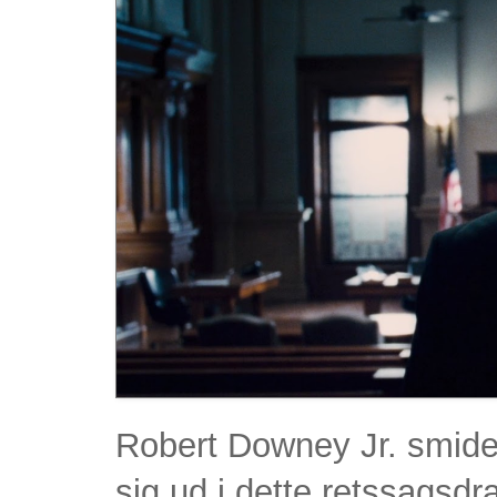
Robert Downey Jr. smide
sig ud i dette retssagsd