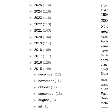
►
2025
(116)
1700-t
1940
►
2024
(118)
198
►
2023
(116)
200
►
2022
(119)
20
►
2021
(143)
adv
►
2020
(134)
Aman
Appl
►
2019
(114)
kame
►
2018
(109)
Batm
►
2017
(111)
Bomb
comi
►
2016
(125)
dans
▼
2015
(149)
Knig
Disn
►
december
(12)
drage
►
november
(11)
eighti
►
oktober
(11)
even
►
september
(13)
Fas
Desti
►
august
(13)
foot
►
juli
(16)
freak