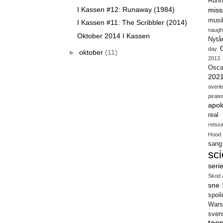
Runn
I Kassen #12: Runaway (1984)
miss
musi
I Kassen #11: The Scribbler (2014)
naugh
Oktober 2014 I Kassen
Nytå
day
►
oktober
(11)
2013
Osca
202
overl
pirate
apok
real
retss
Hood
sang
sci
seri
Skod 
sne
spoil
Wars
sven