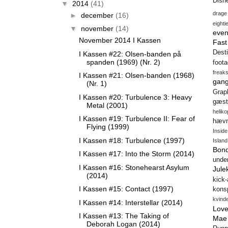
Disn
▼
2014
(41)
drage
►
december
(16)
eighti
▼
november
(14)
even
November 2014 I Kassen
Fas
Desti
I Kassen #22: Olsen-banden på
spanden (1969) (Nr. 2)
foot
freak
I Kassen #21: Olsen-banden (1968)
gang
(Nr. 1)
Gra
I Kassen #20: Turbulence 3: Heavy
gæst
Metal (2001)
heliko
I Kassen #19: Turbulence II: Fear of
hæv
Flying (1999)
Insid
I Kassen #18: Turbulence (1997)
Island
Bon
I Kassen #17: Into the Storm (2014)
unde
I Kassen #16: Stonehearst Asylum
Jule
(2014)
kick
I Kassen #15: Contact (1997)
konsp
kvind
I Kassen #14: Interstellar (2014)
Love
I Kassen #13: The Taking of
Mae
Deborah Logan (2014)