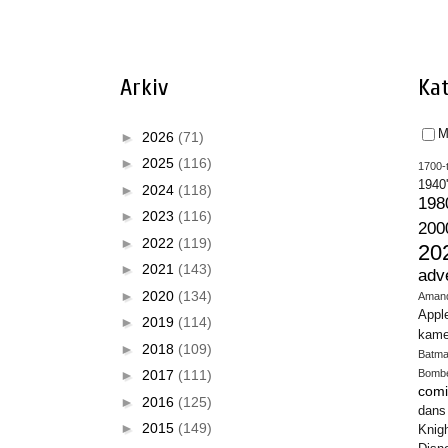
Arkiv
Kat
M
►
2026
(71)
►
2025
(116)
1700-t
1940
►
2024
(118)
198
►
2023
(116)
200
►
2022
(119)
20
►
2021
(143)
adv
►
2020
(134)
Aman
Appl
►
2019
(114)
kame
►
2018
(109)
Batm
►
2017
(111)
Bomb
comi
►
2016
(125)
dans
►
2015
(149)
Knig