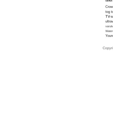
teen
Crow
tog
t
TV-s
ultra
varulv
Water
Youn
Copyri